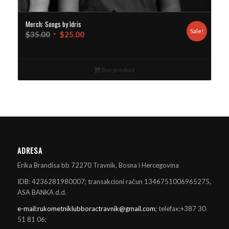
Merch: Songs by Idris
Sale!
$
35.00
$
25.00
Buy product
ADRESA
Erika Brandisa bb 72270 Travnik, Bosna i Hercegovina
IDB: 4236281980007; transakcioni račun 1346751006965275,
ASA BANKA d.d.
e-mail:rukometniklubboractravnik@gmail.com
; telefax:+387 30
51 81 06;