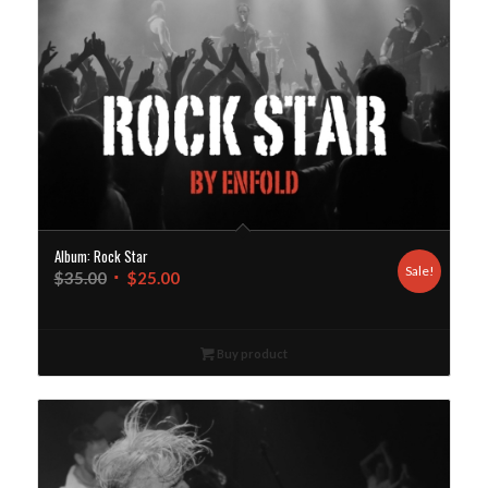
Album: Rock Star
Sale!
$
35.00
$
25.00
Buy product